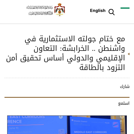
English
مع ختام جولته الاستثمارية في
واشنطن .. الخرابشة: التعاون
الإقليمي والدولي أساس تحقيق أمن
التزود بالطاقة
شارك
استمع