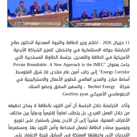
11 حزيران 2026 - اختتم وزير الطاقة والثروة المعدنية الدكتور صالح
الخرابشة جولته الاستثمارية في واشنطن، لتعزيز الشراكة الأردنية
الأمريكية في الطاقة والتعدين، بجلسة الطاولة المستديرة التي
جاءت بعنوان "Private Roundtable: A New Approach to the IMEC
Energy Corridor" إلى جانب أمين عام منتدى غاز شرق المتوسط
أسامة مبارز، والمدير العالمي لتطوير الأعمال والاستراتيجية في
شركة Bechtel Energy ، والسفير السابق وعضو السلك
الدبلوماسي الأمريكي Geoffrey pyatt.
وأكد الخرابشة خلال الجلسة أن أمن التزود بالطاقة لا يمكن تحقيقه
من خلال العمل الفردي، بل يتطلب تعاوناً إقليمياً ودولياً بين مختلف
الأطراف المعنية، مشيراً إلى أن الأردن يعمل باستمرار على تنويع
وتوسيع مصادر الطاقة لضمان استدامة وأمن التزود بها، ومستعرضاً
التحديات التي واجهتها المملكة في السابق نتيجة الاعتماد على