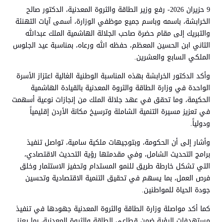
9 حزيران 2026- رفع وزير الطاقة والثروة المعدنية، الدكتور صالح
الخرابشة، باسمه وباسم جميع موظفي الوزارة، أسمى آيات التهنئة
والتبريك إلى مقام حضرة صاحب الجلالة الهاشمية الملك عبدالله
الثاني ابن الحسين المعظم، حفظه الله ورعاه، بمناسبة عيد الجلوس
الملكي السابع والعشرين.
وأكد الدكتور الخرابشة بهذه المناسبة الوطنية الغالية اعتزاز الأسرة
الواحدة في وزارة الطاقة والثروة المعدنية بالقيادة الهاشمية
الحكيمة، وما تحقق في عهد جلالة الملك من إنجازات نوعية أسهمت
في تعزيز مسيرة التنمية الشاملة وترسيخ مكانة الأردن إقليمياً
ودولياً.
وأشار إلى أن الحكومة، وبتوجيهات ملكية سامية، تواصل تنفيذ
برامج التحديث الشامل، وفي مقدمتها رؤية التحديث الاقتصادي،
التي تشكل خارطة طريق للنمو المستدام وتحفيز الاستثمار وخلق
فرص العمل، بما يسهم في تحقيق التنمية الاقتصادية وتحسين
جودة الحياة للمواطنين.
كما أكد مواصلة وزارة الطاقة والثروة المعدنية جهودها في تنفيذ
مستهدفات الرؤية ضمن قطاعي الطاقة والثروة المعدنية، بما يعزز