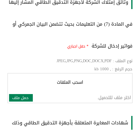
وثائق إمتلاك الشركة لأجهزة التدقيق الطاقي المشار إليها
في المادة (7) من التعليمات بحيث تتضمن البيان الجمركي أو
فواتير إدخال للشركة
* حقل اجباري
نوع الملف : JPEG,JPG,PNG,DOC,DOCX,PDF
حجم الرفع : , kb 1000
اسحب الملفات
اختر ملف للتحميل.
حمل ملف
شهادات المعايرة المتعلقة بأجهزة التدقيق الطاقي وذلك