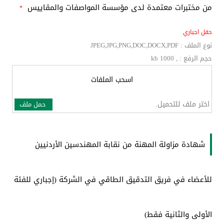
من مختبرات معتمدة لدى مؤسسة المواصفات والمقاييس
*
حقل اجباري
نوع الملف : JPEG,JPG,PNG,DOC,DOCX,PDF
حجم الرفع : , kb 1000
اسحب الملفات
اختر ملف للتحميل.
حمل ملف
شهادة مزاولة المهنة من نقابة المهندسين الأردنيين
للأعضاء في فريق التدقيق الطاقي في الشركة (إجباري للفئة
الأولى والثانية فقط)