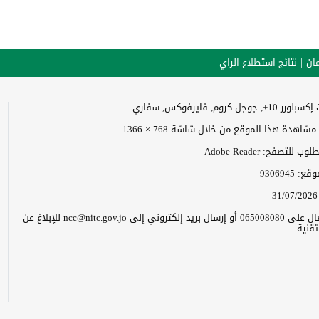
ان
نتائج استطلاع الراي
وجل كروم, فايرفوكس, سفاري
اهدة هذا الموقع من خلال شاشة 768 × 1366
 للتصفح: Adobe Reader
موقع:
9306945
31/07/2026
يرجى الاتصال على 065008080 أو إرسال بريد إلكتروني إلى ncc@nitc.gov.jo للإبلاغ عن
قنية