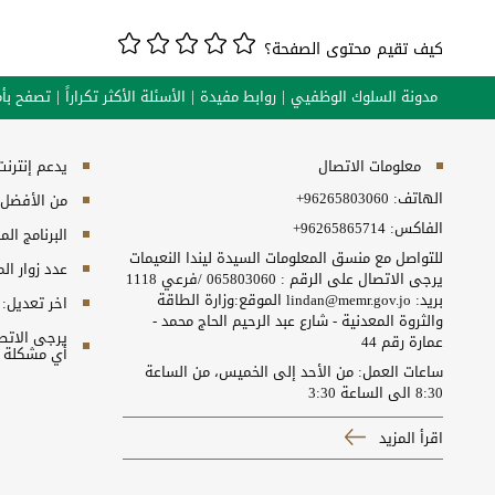
كيف تقيم محتوى الصفحة؟
مدونة السلوك الوظفيي
روابط مفيدة
الأسئلة الأكثر تكراراً
تصفح بأم
معلومات الاتصال
يدعم إنترنت إكسبلورر 10+, ج
الهاتف:
+96265803060
من الأفضل مش
الفاكس:
+96265865714
البرنامج المطلوب
للتواصل مع منسق المعلومات السيدة ليندا النعيمات
عدد زوار ال
يرجى الاتصال على الرقم : 065803060 /فرعي 1118
بريد: lindan@memr.gov.jo الموقع:وزارة الطاقة
اخر تعديل:
والثروة المعدنية - شارع عبد الرحيم الحاج محمد -
عمارة رقم 44
أي مشكلة ت
ساعات العمل: من الأحد إلى الخميس، من الساعة
8:30 الى الساعة 3:30
اقرأ المزيد