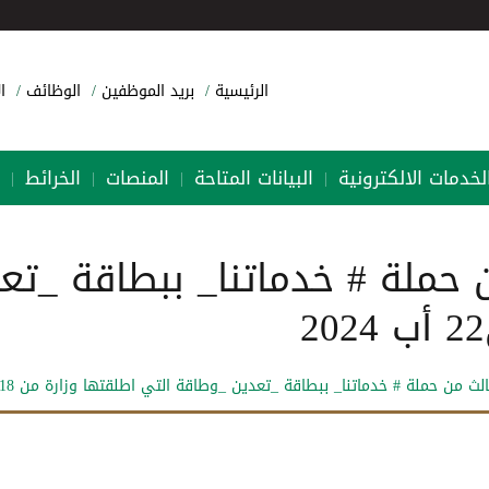
الرئيسية
بريد الموظفين
الوظائف
ا
لخدمات الالكترونية
البيانات المتاحة
المنصات
الخرائط
|
|
|
|
ن حملة # خدماتنا_ ببطاقة _ت
 من حملة # خدماتنا_ ببطاقة _تعدين _وطاقة التي اطلقتها وزارة من 18 الى22 أب 2024