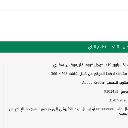
ان
نتائج استطلاع الراي
وجل كروم, فايرفوكس, سفاري
اهدة هذا الموقع من خلال شاشة 768 × 1366
 للتصفح: Adobe Reader
موقع:
9302413
31/07/2026
يرجى الاتصال على 065008080 أو إرسال بريد إلكتروني إلى ncc@nitc.gov.jo للإبلاغ عن
قنية