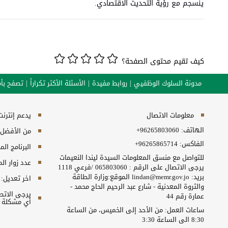
ينسجم مع رؤية التحديث الاقتصادي.
كيف تقيم محتوى الصفحة؟
مدونة السلوك الوظفيي
روابط مفيدة
الأسئلة الأكثر تكراراً
تصفح بأم
معلومات الاتصال
يدعم إنترنت إكسبلورر 10+, ج
الهاتف:
+96265803060
من الأفضل مش
الفاكس:
+96265865714
البرنامج المطلوب
للتواصل مع منسق المعلومات السيدة ليندا النعيمات
عدد زوار ال
يرجى الاتصال على الرقم : 065803060 /فرعي 1118
بريد: lindan@memr.gov.jo الموقع:وزارة الطاقة
اخر تعديل:
والثروة المعدنية - شارع عبد الرحيم الحاج محمد -
عمارة رقم 44
أي مشكلة ت
ساعات العمل: من الأحد إلى الخميس، من الساعة
8:30 الى الساعة 3:30